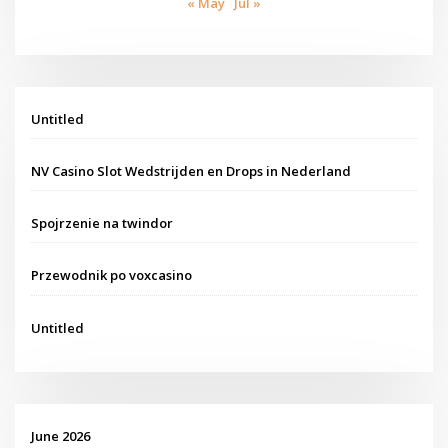
« May
Jul »
Untitled
NV Casino Slot Wedstrijden en Drops in Nederland
Spojrzenie na twindor
Przewodnik po voxcasino
Untitled
June 2026