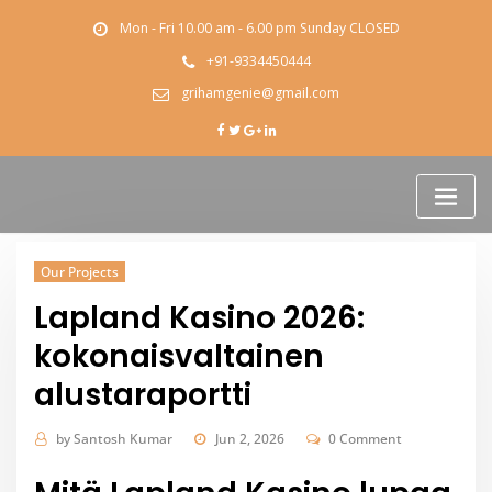
Skip
Mon - Fri 10.00 am - 6.00 pm Sunday CLOSED
to
content
+91-9334450444
grihamgenie@gmail.com
Our Projects
Lapland Kasino 2026:
kokonaisvaltainen
alustaraportti
by
Santosh Kumar
Jun 2, 2026
0 Comment