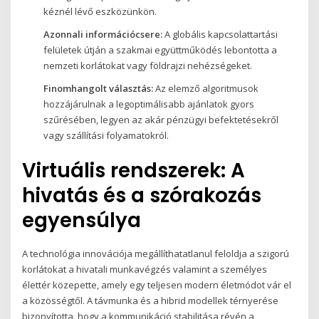
kéznél lévő eszközünkön.
Azonnali információcsere:
A globális kapcsolattartási
felületek útján a szakmai együttműködés lebontotta a
nemzeti korlátokat vagy földrajzi nehézségeket.
Finomhangolt választás:
Az elemző algoritmusok
hozzájárulnak a legoptimálisabb ajánlatok gyors
szűrésében, legyen az akár pénzügyi befektetésekről
vagy szállítási folyamatokról.
Virtuális rendszerek: A
hivatás és a szórakozás
egyensúlya
A technológia innovációja megállíthatatlanul feloldja a szigorú
korlátokat a hivatali munkavégzés valamint a személyes
élettér közepette, amely egy teljesen modern életmódot vár el
a közösségtől. A távmunka és a hibrid modellek térnyerése
bizonyította, hogy a kommunikáció stabilitása révén a