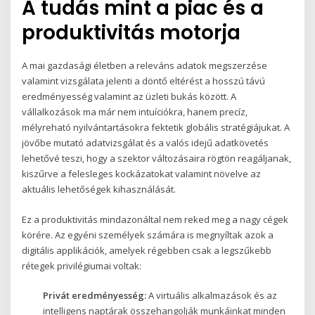
A tudás mint a piac és a
produktivitás motorja
A mai gazdasági életben a releváns adatok megszerzése
valamint vizsgálata jelenti a döntő eltérést a hosszú távú
eredményesség valamint az üzleti bukás között. A
vállalkozások ma már nem intuíciókra, hanem precíz,
mélyreható nyilvántartásokra fektetik globális stratégiájukat. A
jövőbe mutató adatvizsgálat és a valós idejű adatkövetés
lehetővé teszi, hogy a szektor változásaira rögtön reagáljanak,
kiszűrve a felesleges kockázatokat valamint növelve az
aktuális lehetőségek kihasználását.
Ez a produktivitás mindazonáltal nem reked meg a nagy cégek
körére. Az egyéni személyek számára is megnyíltak azok a
digitális applikációk, amelyek régebben csak a legszűkebb
rétegek privilégiumai voltak:
Privát eredményesség:
A virtuális alkalmazások és az
intelligens naptárak összehangolják munkáinkat minden