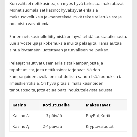
Kun valitset nettikasinoa, on myös hyvä tarkistaa maksutavat.
Monet suomalaiset kasinot hyväksyvät erilaisia
maksusovelluksia ja -menetelmiä, mikä tekee talletuksista ja
nostoista vaivattomia.
Ennen nettikasinolle liittymistä on hyvä tehdä taustatutkimusta.
Lue arvosteluja ja kokemuksia muilta pelaajilta. Tämä auttaa
sinua löytämään luotettavan ja turvallisen pelipaikan.
Pelaajat nauttivat usein erilaisista kampanjoista ja
tapahtumista, joita nettikasinot tarjoavat. Näiden
kampanjoiden avulla on mahdollista saada lisää bonuksia tai
ilmaiskierroksia. On hyvä pitää silmällä kasinoiden
tarjousosioita, jotta et jää paitsi houkuttelevista eduista.
Kasino
Kotiutusaika
Maksutavat
Kasino AI
1-3 päivää
PayPal, Kortit
Kasino AJ
2-4 päivää
Kryptovaluutat