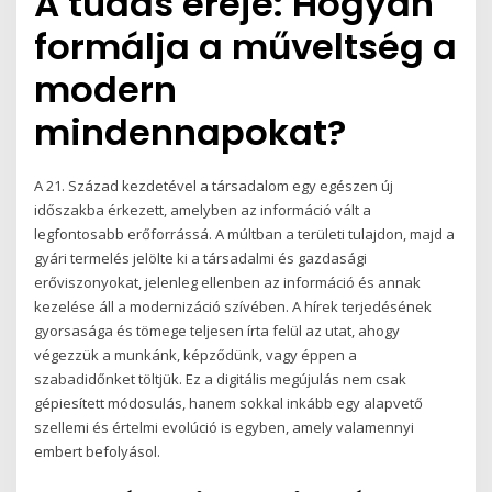
A tudás ereje: Hogyan
formálja a műveltség a
modern
mindennapokat?
A 21. Század kezdetével a társadalom egy egészen új
időszakba érkezett, amelyben az információ vált a
legfontosabb erőforrássá. A múltban a területi tulajdon, majd a
gyári termelés jelölte ki a társadalmi és gazdasági
erőviszonyokat, jelenleg ellenben az információ és annak
kezelése áll a modernizáció szívében. A hírek terjedésének
gyorsasága és tömege teljesen írta felül az utat, ahogy
végezzük a munkánk, képződünk, vagy éppen a
szabadidőnket töltjük. Ez a digitális megújulás nem csak
gépiesített módosulás, hanem sokkal inkább egy alapvető
szellemi és értelmi evolúció is egyben, amely valamennyi
embert befolyásol.