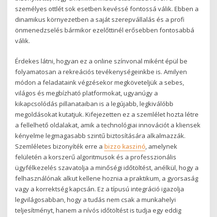
személyes ottlét sok esetben kevéssé fontossá válik. Ebben a
dinamikus környezetben a saját szerepvállalás és a profi
önmenedzselés bármikor ezelőttinél erősebben fontosabbá
válik.
Érdekes látni, hogyan ez a online színvonal miként épül be
folyamatosan a rekreációs tevékenységeinkbe is. Amilyen
módon a feladataink végzésekor megköveteljük a sebes,
világos és megbízható platformokat, ugyanúgy a
kikapcsolódás pillanataiban is a legújabb, legkiválóbb
megoldásokat kutatjuk. Kifejezetten ez a szemlélet hozta létre
a fellelhető oldalakat, amik a technológiai innovációt a kliensek
kényelme legmagasabb szintű biztosítására alkalmazzák.
Szemléletes bizonyíték erre a
bizzo kaszinó
, amelynek
felületén a korszerű algoritmusok és a professzionális
ügyfélkezelés szavatolja a minőségi időtöltést, anélkül, hogy a
felhasználónak alkut kellene hoznia a praktikum, a gyorsaság
vagy a korrektség kapcsán. Ez a típusú integráció igazolja
legvilágosabban, hogy a tudás nem csak a munkahelyi
teljesítményt, hanem a nívós időtöltést is tudja egy eddig