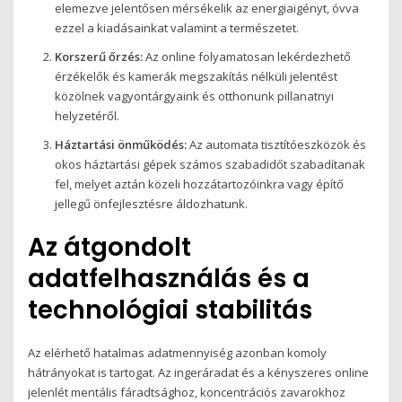
elemezve jelentősen mérsékelik az energiaigényt, óvva
ezzel a kiadásainkat valamint a természetet.
Korszerű őrzés:
Az online folyamatosan lekérdezhető
érzékelők és kamerák megszakítás nélküli jelentést
közölnek vagyontárgyaink és otthonunk pillanatnyi
helyzetéről.
Háztartási önműködés:
Az automata tisztítóeszközök és
okos háztartási gépek számos szabadidőt szabadítanak
fel, melyet aztán közeli hozzátartozóinkra vagy építő
jellegű önfejlesztésre áldozhatunk.
Az átgondolt
adatfelhasználás és a
technológiai stabilitás
Az elérhető hatalmas adatmennyiség azonban komoly
hátrányokat is tartogat. Az ingeráradat és a kényszeres online
jelenlét mentális fáradtsághoz, koncentrációs zavarokhoz