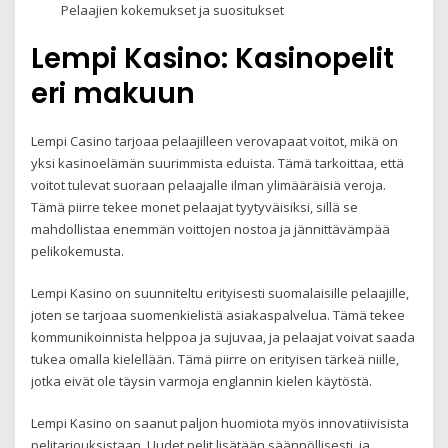
Pelaajien kokemukset ja suositukset
Lempi Kasino: Kasinopelit
eri makuun
Lempi Casino tarjoaa pelaajilleen verovapaat voitot, mikä on
yksi kasinoelämän suurimmista eduista. Tämä tarkoittaa, että
voitot tulevat suoraan pelaajalle ilman ylimääräisiä veroja.
Tämä piirre tekee monet pelaajat tyytyväisiksi, sillä se
mahdollistaa enemmän voittojen nostoa ja jännittävämpää
pelikokemusta.
Lempi Kasino on suunniteltu erityisesti suomalaisille pelaajille,
joten se tarjoaa suomenkielistä asiakaspalvelua. Tämä tekee
kommunikoinnista helppoa ja sujuvaa, ja pelaajat voivat saada
tukea omalla kielellään. Tämä piirre on erityisen tärkeä niille,
jotka eivät ole täysin varmoja englannin kielen käytöstä.
Lempi Kasino on saanut paljon huomiota myös innovatiivisista
pelitarjouksistaan. Uudet pelit lisätään säännöllisesti, ja