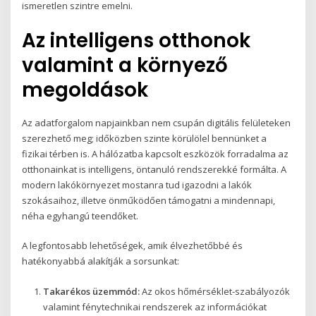
ismeretlen szintre emelni.
Az intelligens otthonok
valamint a környező
megoldások
Az adatforgalom napjainkban nem csupán digitális felületeken
szerezhető meg; időközben szinte körülölel bennünket a
fizikai térben is. A hálózatba kapcsolt eszközök forradalma az
otthonainkat is intelligens, öntanuló rendszerekké formálta. A
modern lakókörnyezet mostanra tud igazodni a lakók
szokásaihoz, illetve önműködően támogatni a mindennapi,
néha egyhangú teendőket.
A legfontosabb lehetőségek, amik élvezhetőbbé és
hatékonyabbá alakítják a sorsunkat:
Takarékos üzemmód:
Az okos hőmérséklet-szabályozók
valamint fénytechnikai rendszerek az információkat