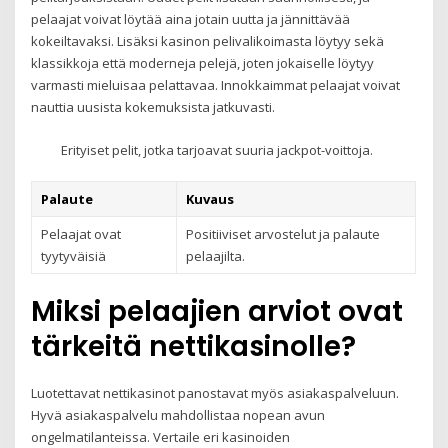
pelaajat voivat löytää aina jotain uutta ja jännittävää
kokeiltavaksi. Lisäksi kasinon pelivalikoimasta löytyy sekä
klassikkoja että moderneja pelejä, joten jokaiselle löytyy
varmasti mieluisaa pelattavaa. Innokkaimmat pelaajat voivat
nauttia uusista kokemuksista jatkuvasti.
Erityiset pelit, jotka tarjoavat suuria jackpot-voittoja.
Palaute
Kuvaus
Pelaajat ovat
Positiiviset arvostelut ja palaute
tyytyväisiä
pelaajilta.
Miksi pelaajien arviot ovat
tärkeitä nettikasinolle?
Luotettavat nettikasinot panostavat myös asiakaspalveluun.
Hyvä asiakaspalvelu mahdollistaa nopean avun
ongelmatilanteissa. Vertaile eri kasinoiden