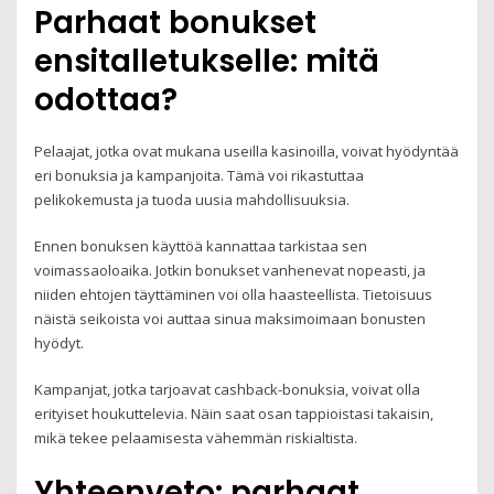
Parhaat bonukset
ensitalletukselle: mitä
odottaa?
Pelaajat, jotka ovat mukana useilla kasinoilla, voivat hyödyntää
eri bonuksia ja kampanjoita. Tämä voi rikastuttaa
pelikokemusta ja tuoda uusia mahdollisuuksia.
Ennen bonuksen käyttöä kannattaa tarkistaa sen
voimassaoloaika. Jotkin bonukset vanhenevat nopeasti, ja
niiden ehtojen täyttäminen voi olla haasteellista. Tietoisuus
näistä seikoista voi auttaa sinua maksimoimaan bonusten
hyödyt.
Kampanjat, jotka tarjoavat cashback-bonuksia, voivat olla
erityiset houkuttelevia. Näin saat osan tappioistasi takaisin,
mikä tekee pelaamisesta vähemmän riskialtista.
Yhteenveto: parhaat