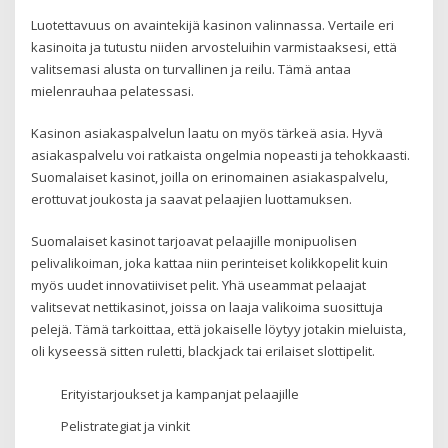
Luotettavuus on avaintekijä kasinon valinnassa. Vertaile eri
kasinoita ja tutustu niiden arvosteluihin varmistaaksesi, että
valitsemasi alusta on turvallinen ja reilu. Tämä antaa
mielenrauhaa pelatessasi.
Kasinon asiakaspalvelun laatu on myös tärkeä asia. Hyvä
asiakaspalvelu voi ratkaista ongelmia nopeasti ja tehokkaasti.
Suomalaiset kasinot, joilla on erinomainen asiakaspalvelu,
erottuvat joukosta ja saavat pelaajien luottamuksen.
Suomalaiset kasinot tarjoavat pelaajille monipuolisen
pelivalikoiman, joka kattaa niin perinteiset kolikkopelit kuin
myös uudet innovatiiviset pelit. Yhä useammat pelaajat
valitsevat nettikasinot, joissa on laaja valikoima suosittuja
pelejä. Tämä tarkoittaa, että jokaiselle löytyy jotakin mieluista,
oli kyseessä sitten ruletti, blackjack tai erilaiset slottipelit.
Erityistarjoukset ja kampanjat pelaajille
Pelistrategiat ja vinkit