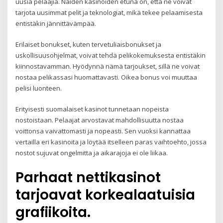
uusia pelaajia. Näiden kasinoiden etuna on, että ne voivat
tarjota uusimmat pelit ja teknologiat, mikä tekee pelaamisesta
entistäkin jännittävämpää.
Erilaiset bonukset, kuten tervetuliaisbonukset ja
uskollisuusohjelmat, voivat tehdä pelikokemuksesta entistäkin
kiinnostavamman. Hyödynnä nämä tarjoukset, sillä ne voivat
nostaa pelikassasi huomattavasti. Oikea bonus voi muuttaa
pelisi luonteen.
Erityisesti suomalaiset kasinot tunnetaan nopeista
nostoistaan. Pelaajat arvostavat mahdollisuutta nostaa
voittonsa vaivattomasti ja nopeasti. Sen vuoksi kannattaa
vertailla eri kasinoita ja löytää itselleen paras vaihtoehto, jossa
nostot sujuvat ongelmitta ja aikarajoja ei ole liikaa.
Parhaat nettikasinot
tarjoavat korkealaatuisia
grafiikoita.