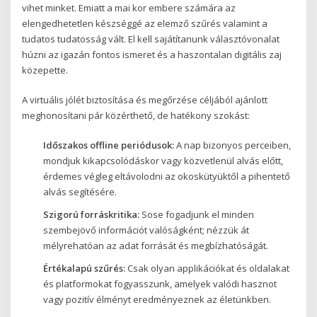
vihet minket. Emiatt a mai kor embere számára az
elengedhetetlen készséggé az elemző szűrés valamint a
tudatos tudatosság vált. El kell sajátítanunk választóvonalat
húzni az igazán fontos ismeret és a haszontalan digitális zaj
közepette.
A virtuális jólét biztosítása és megőrzése céljából ajánlott
meghonosítani pár közérthető, de hatékony szokást:
Időszakos offline periódusok:
A nap bizonyos perceiben,
mondjuk kikapcsolódáskor vagy közvetlenül alvás előtt,
érdemes végleg eltávolodni az okoskütyüktől a pihentető
alvás segítésére.
Szigorú forráskritika:
Sose fogadjunk el minden
szembejövő információt valóságként; nézzük át
mélyrehatóan az adat forrását és megbízhatóságát.
Értékalapú szűrés:
Csak olyan applikációkat és oldalakat
és platformokat fogyasszunk, amelyek valódi hasznot
vagy pozitív élményt eredményeznek az életünkben.