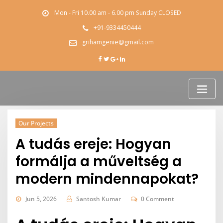
Skip
Mon - Fri 10.00 am - 6.00 pm Sunday CLOSED
to
content
+91-9334450444
grihamgenie@gmail.com
Our Projects
A tudás ereje: Hogyan
formálja a műveltség a
modern mindennapokat?
Jun 5, 2026
Santosh Kumar
0 Comment