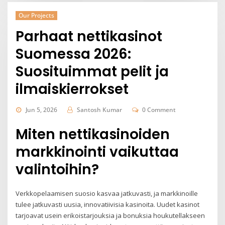
Our Projects
Parhaat nettikasinot
Suomessa 2026:
Suosituimmat pelit ja
ilmaiskierrokset
Jun 5, 2026
Santosh Kumar
0 Comment
Miten nettikasinoiden
markkinointi vaikuttaa
valintoihin?
Verkkopelaamisen suosio kasvaa jatkuvasti, ja markkinoille
tulee jatkuvasti uusia, innovatiivisia kasinoita. Uudet kasinot
tarjoavat usein erikoistarjouksia ja bonuksia houkutellakseen