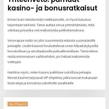
kasino- ja bonusratkaisut
Ennen kuin rekisteröidyt nettikasinolle, on hyvä tutustua
tarjontaan tarkasti. Tämä auttaa sinua ymmärtämään, mitä
odottaa ja kuinka voit maksimoida pelikokemuksesi.
Verovapaa voitto on yksi suurimmista eduista suomalaisille
pelaajille. Uudet kasinot houkuttelevat usein kilpailukykyisillä
bonuksillaan ja ainutlaatuisilla pelivalikoimillaan. Tämä tekee
niistä erinomaisen vaihtoehdon, jos haluat maksimoida
voittojasi.
Harkitse myös, miten kasino palkitsee uskollisia pelaajia.
Monet kasinot tarjoavat VIP-ohjelmia, jotka tuovat mukanaan
lisää etuja ja bonuksia uskollisille asiakkaille.
Our Projects