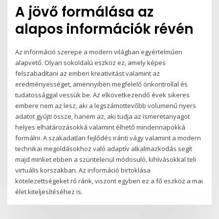
A jövő formálása az
alapos információk révén
Az információ szerepe a modern világban egyértelműen
alapvető. Olyan sokoldalú eszköz ez, amely képes
felszabadítani az emberi kreativitást valamint az
eredményességet, amennyiben megfelelő önkontrollal és
tudatossággal vessük be. Az elkövetkezendő évek sikeres
embere nem az lesz, aki a legszámottevőbb volumenű nyers
adatot gyűjti össze, hanem az, aki tudja az ismeretanyagot
helyes elhatározásokká valamint élhető mindennapokká
formálni. A szakadatlan fejlődés iránti vágy valamint a modern
technikai megoldásokhoz való adaptív alkalmazkodás segít
majd minket ebben a szüntelenül módosuló, kihívásokkal teli
virtuális korszakban. Az információ birtoklása
kötelezettségeket ró ránk, viszont egyben ez a fő eszköz a mai
élet kiteljesítéséhez is.