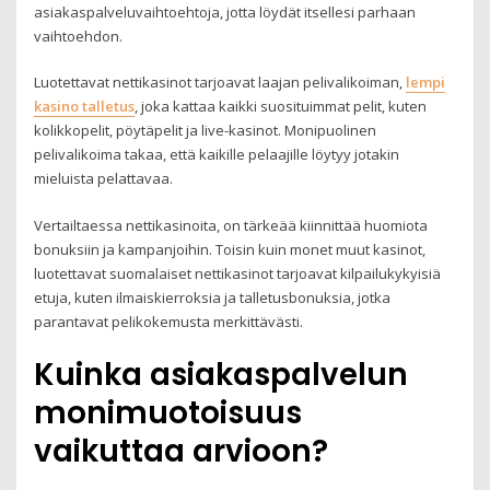
asiakaspalveluvaihtoehtoja, jotta löydät itsellesi parhaan
vaihtoehdon.
Luotettavat nettikasinot tarjoavat laajan pelivalikoiman,
lempi
kasino talletus
, joka kattaa kaikki suosituimmat pelit, kuten
kolikkopelit, pöytäpelit ja live-kasinot. Monipuolinen
pelivalikoima takaa, että kaikille pelaajille löytyy jotakin
mieluista pelattavaa.
Vertailtaessa nettikasinoita, on tärkeää kiinnittää huomiota
bonuksiin ja kampanjoihin. Toisin kuin monet muut kasinot,
luotettavat suomalaiset nettikasinot tarjoavat kilpailukykyisiä
etuja, kuten ilmaiskierroksia ja talletusbonuksia, jotka
parantavat pelikokemusta merkittävästi.
Kuinka asiakaspalvelun
monimuotoisuus
vaikuttaa arvioon?