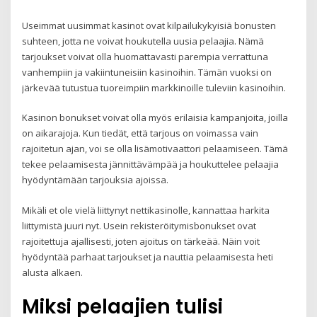
Useimmat uusimmat kasinot ovat kilpailukykyisiä bonusten
suhteen, jotta ne voivat houkutella uusia pelaajia. Nämä
tarjoukset voivat olla huomattavasti parempia verrattuna
vanhempiin ja vakiintuneisiin kasinoihin. Tämän vuoksi on
järkevää tutustua tuoreimpiin markkinoille tuleviin kasinoihin.
Kasinon bonukset voivat olla myös erilaisia kampanjoita, joilla
on aikarajoja. Kun tiedät, että tarjous on voimassa vain
rajoitetun ajan, voi se olla lisämotivaattori pelaamiseen. Tämä
tekee pelaamisesta jännittävämpää ja houkuttelee pelaajia
hyödyntämään tarjouksia ajoissa.
Mikäli et ole vielä liittynyt nettikasinolle, kannattaa harkita
liittymistä juuri nyt. Usein rekisteröitymisbonukset ovat
rajoitettuja ajallisesti, joten ajoitus on tärkeää. Näin voit
hyödyntää parhaat tarjoukset ja nauttia pelaamisesta heti
alusta alkaen.
Miksi pelaajien tulisi