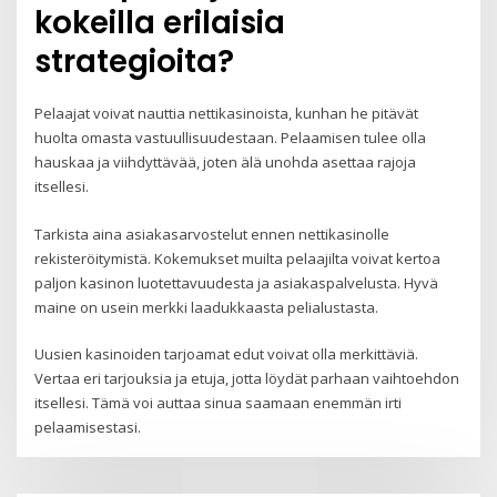
kokeilla erilaisia
strategioita?
Pelaajat voivat nauttia nettikasinoista, kunhan he pitävät
huolta omasta vastuullisuudestaan. Pelaamisen tulee olla
hauskaa ja viihdyttävää, joten älä unohda asettaa rajoja
itsellesi.
Tarkista aina asiakasarvostelut ennen nettikasinolle
rekisteröitymistä. Kokemukset muilta pelaajilta voivat kertoa
paljon kasinon luotettavuudesta ja asiakaspalvelusta. Hyvä
maine on usein merkki laadukkaasta pelialustasta.
Uusien kasinoiden tarjoamat edut voivat olla merkittäviä.
Vertaa eri tarjouksia ja etuja, jotta löydät parhaan vaihtoehdon
itsellesi. Tämä voi auttaa sinua saamaan enemmän irti
pelaamisestasi.