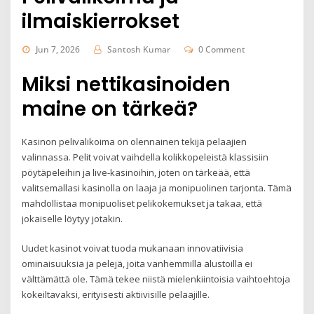
ilmaiskierrokset
Jun 7, 2026
Santosh Kumar
0 Comment
Miksi nettikasinoiden
maine on tärkeä?
Kasinon pelivalikoima on olennainen tekijä pelaajien
valinnassa. Pelit voivat vaihdella kolikkopeleistä klassisiin
pöytäpeleihin ja live-kasinoihin, joten on tärkeää, että
valitsemallasi kasinolla on laaja ja monipuolinen tarjonta. Tämä
mahdollistaa monipuoliset pelikokemukset ja takaa, että
jokaiselle löytyy jotakin.
Uudet kasinot voivat tuoda mukanaan innovatiivisia
ominaisuuksia ja pelejä, joita vanhemmilla alustoilla ei
välttämättä ole. Tämä tekee niistä mielenkiintoisia vaihtoehtoja
kokeiltavaksi, erityisesti aktiivisille pelaajille.