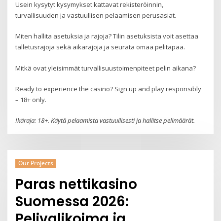
Usein kysytyt kysymykset kattavat rekisteröinnin,
turvallisuuden ja vastuullisen pelaamisen perusasiat.
Miten hallita asetuksia ja rajoja? Tilin asetuksista voit asettaa
talletusrajoja sekä aikarajoja ja seurata omaa pelitapaa.
Mitkä ovat yleisimmät turvallisuustoimenpiteet pelin aikana?
Ready to experience the casino? Sign up and play responsibly
– 18+ only.
Ikäraja: 18+. Käytä pelaamista vastuullisesti ja hallitse pelimäärät.
Our Projects
Paras nettikasino
Suomessa 2026:
Pelivalikoima ja