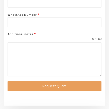
WhatsApp Number
*
Additional notes
*
0 / 180
Request Quote