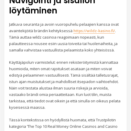
Navigointi ja sisällön
löytäminen
Jatkuva seuranta ja avoin vuoropuhelu pelaajien kanssa ovat
avaintekijöitä brändin kehityksessä
https://wildz-kasino.fi/
.
Tämä auttaa wildz casinoa reagoimaan nopeasti, kun
palautteessa nousee esiin uusia toiveita tai huolenaiheita, ja
samalla vahvistaa vastuullista pelaamista koko yhteisössä.
Käyttäjäpolun varmistelut: ennen rekisteröitymistä kannattaa
huomioida, miten omat rajoitukset asataan ja miten voivat
edistyä pelaaminen vastuullisesti. Tämä sisältää talletusrajat,
istun ajan muistutukset ja mahdolliset itsepadon vaihtoehdot.
Näin voit testata alustaa ilman suuria riskejä ja arvioida,
vastaako brändi omia periaatteitaan. Kun luot tilin, muista
tarkistaa, että tiedot ovat oikein ja että sinulla on oikeus pelata
kyseisessä maassa.
Tässä kontekstissa on hyödyllistä huomata, että Trustpilotin
kategoria ‘The Top 10 Real Money Online Casinos and Casino