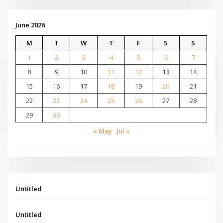
June 2026
M
T
W
T
F
S
S
1
2
3
4
5
6
7
8
9
10
11
12
13
14
15
16
17
18
19
20
21
22
23
24
25
26
27
28
29
30
« May
Jul »
Untitled
Untitled