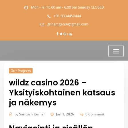
Skip
Mon - Fri 10.00 am - 6.00 pm Sunday CLOSED
to
content
+91-9334450444
grihamgenie@gmail.com
Our Projects
wildz casino 2026 –
Yksityiskohtainen katsaus
ja näkemys
by
Santosh Kumar
Jun 1, 2026
0 Comment