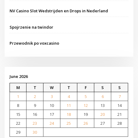
NV Casino Slot Wedstrijden en Drops in Nederland
Spojrzenie na twindor
Przewodnik po voxcasino
June 2026
M
T
W
T
F
S
S
1
2
3
4
5
6
7
8
9
10
11
12
13
14
15
16
17
18
19
20
21
22
23
24
25
26
27
28
29
30