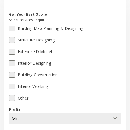
Get Your Best Quote
Select Services Required
Building Map Planning & Designing
Structure Designing
Exterior 3D Model
Interior Designing
Building Construction
Interior Working
Other
Prefix
Mr.