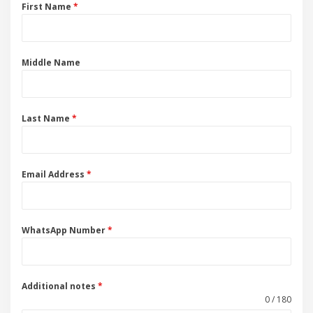
First Name
*
Middle Name
Last Name
*
Email Address
*
WhatsApp Number
*
Additional notes
*
0 / 180