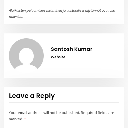
Alaikäisten pelaamisen estäminen ja vastuulliset käytännöt ovat osa
palvelua.
Santosh Kumar
Website:
Leave a Reply
Your email address will not be published.
Required fields are
marked
*