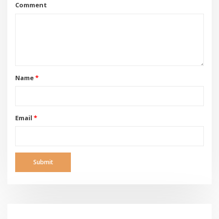
Comment
Name
*
Email
*