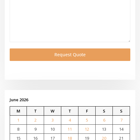
Request Quote
June 2026
M
T
W
T
F
S
S
1
2
3
4
5
6
7
8
9
10
11
12
13
14
15
16
17
18
19
20
21