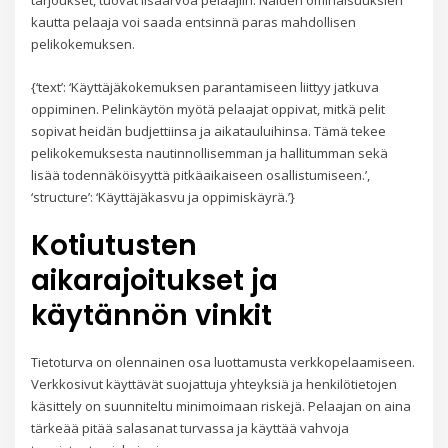
tarjoukset, tuovat lisäarvoa pelaajiin. Näiden ominaisuuksien
kautta pelaaja voi saada entsinnä paras mahdollisen
pelikokemuksen.
{‘text’: ‘Käyttäjäkokemuksen parantamiseen liittyy jatkuva
oppiminen. Pelinkäytön myötä pelaajat oppivat, mitkä pelit
sopivat heidän budjettiinsa ja aikatauluihinsa. Tämä tekee
pelikokemuksesta nautinnollisemman ja hallitumman sekä
lisää todennäköisyyttä pitkäaikaiseen osallistumiseen.’,
‘structure’: ‘Käyttäjäkasvu ja oppimiskäyrä.’}
Kotiutusten
aikarajoitukset ja
käytännön vinkit
Tietoturva on olennainen osa luottamusta verkkopelaamiseen.
Verkkosivut käyttävät suojattuja yhteyksiä ja henkilötietojen
käsittely on suunniteltu minimoimaan riskejä. Pelaajan on aina
tärkeää pitää salasanat turvassa ja käyttää vahvoja