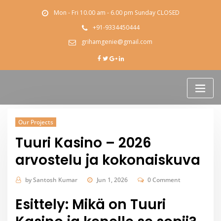
Skip
Mon - Fri 10.00 am - 6.00 pm Sunday CLOSED
to
content
+91-9334450444
grihamgenie@gmail.com
Our Projects
Tuuri Kasino – 2026
arvostelu ja kokonaiskuva
by
Santosh Kumar
Jun 1, 2026
0 Comment
Esittely: Mikä on Tuuri