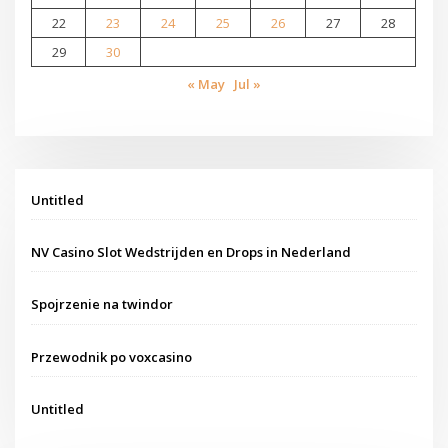
22
23
24
25
26
27
28
29
30
« May
Jul »
Untitled
NV Casino Slot Wedstrijden en Drops in Nederland
Spojrzenie na twindor
Przewodnik po voxcasino
Untitled