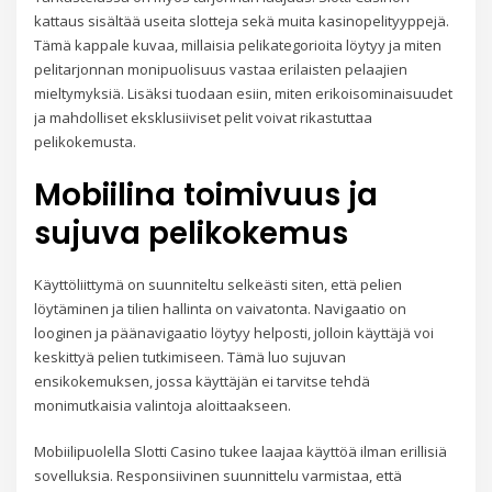
kattaus sisältää useita slotteja sekä muita kasinopelityyppejä.
Tämä kappale kuvaa, millaisia pelikategorioita löytyy ja miten
pelitarjonnan monipuolisuus vastaa erilaisten pelaajien
mieltymyksiä. Lisäksi tuodaan esiin, miten erikoisominaisuudet
ja mahdolliset eksklusiiviset pelit voivat rikastuttaa
pelikokemusta.
Mobiilina toimivuus ja
sujuva pelikokemus
Käyttöliittymä on suunniteltu selkeästi siten, että pelien
löytäminen ja tilien hallinta on vaivatonta. Navigaatio on
looginen ja päänavigaatio löytyy helposti, jolloin käyttäjä voi
keskittyä pelien tutkimiseen. Tämä luo sujuvan
ensikokemuksen, jossa käyttäjän ei tarvitse tehdä
monimutkaisia valintoja aloittaakseen.
Mobiilipuolella Slotti Casino tukee laajaa käyttöä ilman erillisiä
sovelluksia. Responsiivinen suunnittelu varmistaa, että