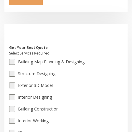
Get Your Best Quote
Select Services Required
Building Map Planning & Designing
Structure Designing
Exterior 3D Model
Interior Designing
Building Construction
Interior Working