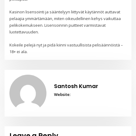
Kasinon lisensointi ja sääntelyyn liittyvät käytännöt auttavat
pelaajia ymmärtämään, miten oikeudellinen kehys vaikuttaa
pelikokemukseen. Lisensoinnin puitteet varmistavat
luotettavuuden.
Kokeile pelejä nyt ja pidä kiinni vastuullisista pelisäännöistä –
18+ ei ala.
Santosh Kumar
Website:
Leave a Reply