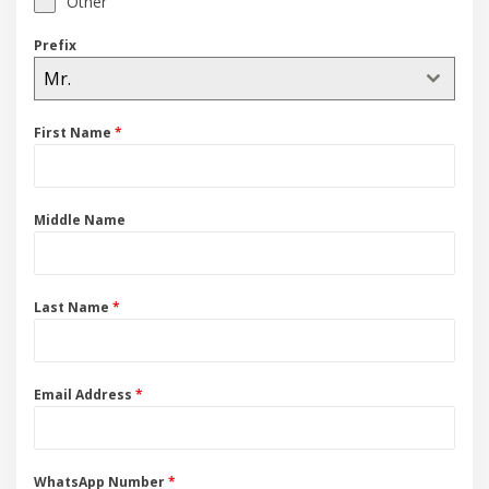
Other
Prefix
Mr.
First Name
*
Middle Name
Last Name
*
Email Address
*
WhatsApp Number
*