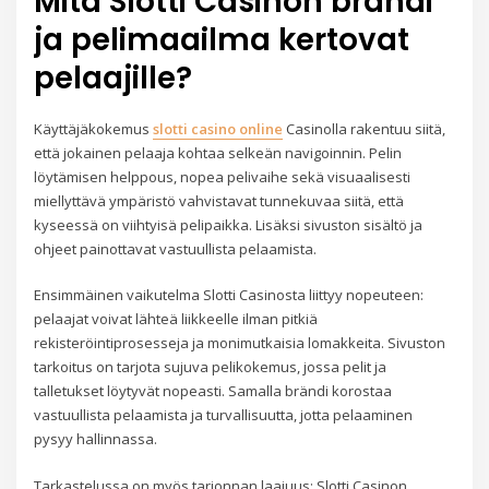
Mitä Slotti Casinon brändi
ja pelimaailma kertovat
pelaajille?
Käyttäjäkokemus
slotti casino online
Casinolla rakentuu siitä,
että jokainen pelaaja kohtaa selkeän navigoinnin. Pelin
löytämisen helppous, nopea pelivaihe sekä visuaalisesti
miellyttävä ympäristö vahvistavat tunnekuvaa siitä, että
kyseessä on viihtyisä pelipaikka. Lisäksi sivuston sisältö ja
ohjeet painottavat vastuullista pelaamista.
Ensimmäinen vaikutelma Slotti Casinosta liittyy nopeuteen:
pelaajat voivat lähteä liikkeelle ilman pitkiä
rekisteröintiprosesseja ja monimutkaisia lomakkeita. Sivuston
tarkoitus on tarjota sujuva pelikokemus, jossa pelit ja
talletukset löytyvät nopeasti. Samalla brändi korostaa
vastuullista pelaamista ja turvallisuutta, jotta pelaaminen
pysyy hallinnassa.
Tarkastelussa on myös tarjonnan laajuus: Slotti Casinon