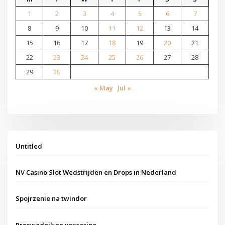
1
2
3
4
5
6
7
8
9
10
11
12
13
14
15
16
17
18
19
20
21
22
23
24
25
26
27
28
29
30
« May
Jul »
Untitled
NV Casino Slot Wedstrijden en Drops in Nederland
Spojrzenie na twindor
Przewodnik po voxcasino