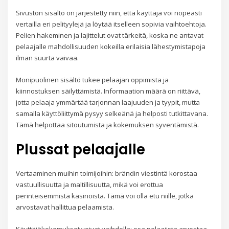
Sivuston sisältö on järjestetty niin, että käyttäjä voi nopeasti
vertailla eri pelityylejä ja löytää itselleen sopivia vaihtoehtoja.
Pelien hakeminen ja lajittelut ovat tärkeitä, koska ne antavat
pelaajalle mahdollisuuden kokeilla erilaisia lähestymistapoja
ilman suurta vaivaa.
Monipuolinen sisältö tukee pelaajan oppimista ja
kiinnostuksen säilyttämistä. Informaation määrä on riittävä,
jotta pelaaja ymmärtää tarjonnan laajuuden ja tyypit, mutta
samalla käyttöliittymä pysyy selkeänä ja helposti tutkittavana.
Tämä helpottaa sitoutumista ja kokemuksen syventämistä.
Plussat pelaajalle
Vertaaminen muihin toimijoihin: brändin viestintä korostaa
vastuullisuutta ja maltillisuutta, mikä voi erottua
perinteisemmistä kasinoista. Tämä voi olla etu niille, jotka
arvostavat hallittua pelaamista.
Käyttäjäkokemukset voivat vaihdella; osa pelaajista arvostaa