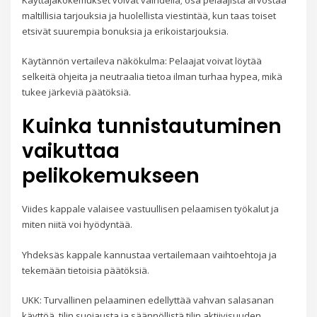
maltillisia tarjouksia ja huolellista viestintää, kun taas toiset
etsivät suurempia bonuksia ja erikoistarjouksia.
Käytännön vertaileva näkökulma: Pelaajat voivat löytää
selkeitä ohjeita ja neutraalia tietoa ilman turhaa hypea, mikä
tukee järkeviä päätöksiä.
Kuinka tunnistautuminen
vaikuttaa
pelikokemukseen
Viides kappale valaisee vastuullisen pelaamisen työkalut ja
miten niitä voi hyödyntää.
Yhdeksäs kappale kannustaa vertailemaan vaihtoehtoja ja
tekemään tietoisia päätöksiä.
UKK: Turvallinen pelaaminen edellyttää vahvan salasanan
käyttöä, tilin suojausta ja säännöllistä tilin aktiivisuuden