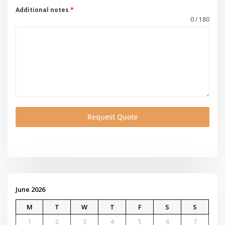
Additional notes
*
0 / 180
Request Quote
June 2026
M
T
W
T
F
S
S
1
2
3
4
5
6
7