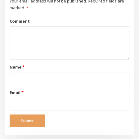
Your email address will not be published.
Required fields are
marked
*
Comment
Name
*
Email
*