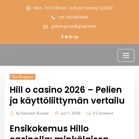
Skip
Mon - Fri 10.00 am - 6.00 pm Sunday CLOSED
to
content
+91-9334450444
grihamgenie@gmail.com
Our Projects
Hill o casino 2026 – Pelien
ja käyttöliittymän vertailu
by
Santosh Kumar
Jun 1, 2026
0 Comment
Ensikokemus Hillo