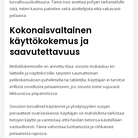
turvallisuuskulttuuria. Tämä osio asettaa pohjan tarkastelulle
siitä, miten kasino palvelee sekä aloittelijoita että vakavasti
pelaavia.
Kokonaisvaltainen
käyttökokemus ja
saavutettavuus
Mobiililukemiselle on annettu tilaa: sivusto mukautuu eri
laitteille ja näyttöko’oille, tarjoten saumattoman
pelikokemuksen puhelimella tai tabletilla. Käyttäjän ei tarvitse
erillistä sovellusta pelaamiseen, jos sivusto toimii sujuvasti
liikkuvassa ympäristössä.
Sivuston turvalliset käytännöt ja yksityisyyden suojan
periaatteet ovat keskeisiä: käyttäjän on mahdollista tarkistaa
tietojen käyttö ja varmistaa, että heidän tietonsa käsitellään
vastuullisesti. Tämä vahvistaa luottamusta ja rohkaisee
pelaamista rajoissa.