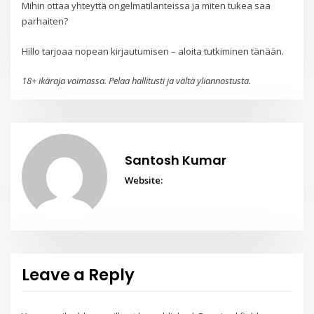
Mihin ottaa yhteyttä ongelmatilanteissa ja miten tukea saa
parhaiten?
Hillo tarjoaa nopean kirjautumisen – aloita tutkiminen tänään.
18+ ikäraja voimassa. Pelaa hallitusti ja vältä yliannostusta.
Santosh Kumar
Website:
Leave a Reply