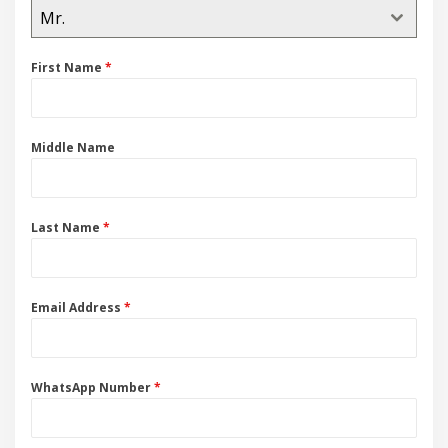
Mr.
First Name
*
Middle Name
Last Name
*
Email Address
*
WhatsApp Number
*