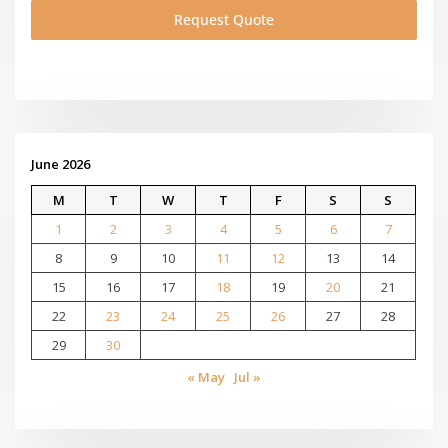
Request Quote
June 2026
M
T
W
T
F
S
S
1
2
3
4
5
6
7
8
9
10
11
12
13
14
15
16
17
18
19
20
21
22
23
24
25
26
27
28
29
30
« May
Jul »