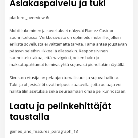
Asiakaspalvelu ja tuki
platform_overview-6:
Mobiililukeminen ja sovellukset näkyvät Flamez Casinon
suunnittelussa. Verkkosivusto on optimoitu mobiilille, jolloin
erillistä sovellusta ei välttämättä tarvita. Tämä antaa joustavan
pääsyn peleihin liikkeellä ollessakin. Responsiivinen
suunnittelu takaa, että navigointi, pelien haku ja
maksutapahtumat toimivat yhtä sujuvasti pienelläkin näytöllä.
Sivuston etusija on pelaajan turvallisuus ja sujuva hallinta.
Tuki- ja ohjesisällöt ovat helposti saatavilla, jotta pelaaja voi
hallita tilin asetuksia sekä seuraamaan omaa pelikunnostaan.
Laatu ja pelinkehittäjät
taustalla
games_and_features_paragraph_18