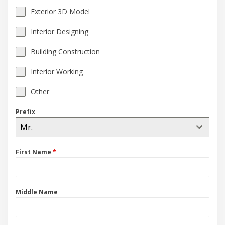
Exterior 3D Model
Interior Designing
Building Construction
Interior Working
Other
Prefix
Mr.
First Name
*
Middle Name