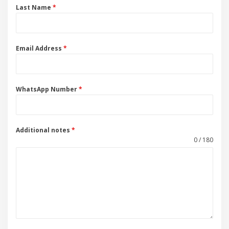
Last Name
*
Email Address
*
WhatsApp Number
*
Additional notes
*
0 / 180