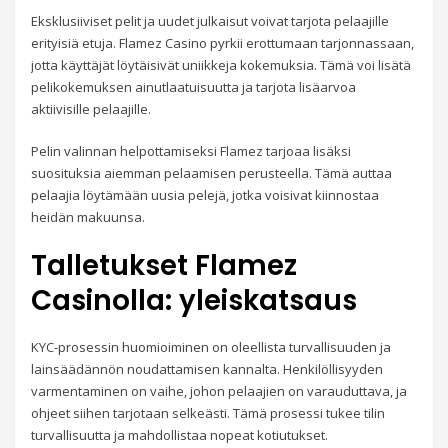
Eksklusiiviset pelit ja uudet julkaisut voivat tarjota pelaajille
erityisiä etuja. Flamez Casino pyrkii erottumaan tarjonnassaan,
jotta käyttäjät löytäisivät uniikkeja kokemuksia. Tämä voi lisätä
pelikokemuksen ainutlaatuisuutta ja tarjota lisäarvoa
aktiivisille pelaajille.
Pelin valinnan helpottamiseksi Flamez tarjoaa lisäksi
suosituksia aiemman pelaamisen perusteella. Tämä auttaa
pelaajia löytämään uusia pelejä, jotka voisivat kiinnostaa
heidän makuunsa.
Talletukset Flamez
Casinolla: yleiskatsaus
KYC-prosessin huomioiminen on oleellista turvallisuuden ja
lainsäädännön noudattamisen kannalta. Henkilöllisyyden
varmentaminen on vaihe, johon pelaajien on varauduttava, ja
ohjeet siihen tarjotaan selkeästi. Tämä prosessi tukee tilin
turvallisuutta ja mahdollistaa nopeat kotiutukset.