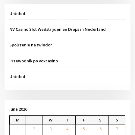
Untitled
NV Casino Slot Wedstrijden en Drops in Nederland
Spojrzenie na twindor
Przewodnik po voxcasino
Untitled
June 2026
M
T
W
T
F
S
S
1
2
3
4
5
6
7