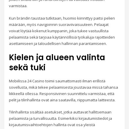
varmistaa.
Kun brändin taustaa tutkitaan, huomio kiinnittyy paitsi pelien
määrään, myös navigoinnin suoraviivaisuuteen. Pelaajat
voivat löytää kokenut kumppanin, joka tukee vastuullista
pelaamista sekä tarjoaa käytännöllisiä työkaluja rajoitteiden
asettamiseen ja taloudellisen hallinnan parantamiseen.
Kielen ja alueen valinta
sekä tuki
Mobiilissa 24 Casino toimii saumattomasti ilman erillistä
sovellusta, mikä tekee pelaamisesta joustavaa missä tahansa
liikkeellä ollessa. Responsiivinen suunnittelu varmistaa, että
pelit ja tilinhallinta ovat aina saatavilla, riippumatta laitteesta.
Tilinhallinta sisältää asetukset, jotka auttavat hallitsemaan
pelaamista ja turvallisuutta. Esimerkiksi kirjautumistiedot ja
kirjautumisvaihtoehtojen hallinta ovat osa yleistä