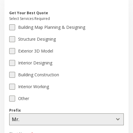
Get Your Best Quote
Select Services Required
Building Map Planning & Designing
Structure Designing
Exterior 3D Model
Interior Designing
Building Construction
Interior Working
Other
Prefix
Mr.