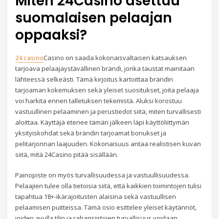
Miten 24Casino asettuu
suomalaisen pelaajan
oppaaksi?
24 casino
Casino on saada kokonaisvaltaisen katsauksen
tarjoava pelaajaystävällinen brändi, jonka taustat mainitaan
lähteessä selkeästi. Tämä kirjoitus kartoittaa brändin
tarjoaman kokemuksen sekä yleiset suositukset, joita pelaaja
voi harkita ennen talletuksen tekemistä. Aluksi korostuu
vastuullinen pelaaminen ja perustiedot siitä, miten turvallisesti
aloittaa. Käyttäjä etenee tämän jälkeen läpi käyttöliittymän
yksityiskohdat sekä brändin tarjoamat bonukset ja
pelitarjonnan laajuuden. Kokonaisuus antaa realistisen kuvan
siitä, mitä 24Casino pitää sisällään.
Painopiste on myös turvallisuudessa ja vastuullisuudessa.
Pelaajien tulee olla tietoisia siitä, että kaikkien toimintojen tulisi
tapahtua 18+-ikärajoitusten alaisina sekä vastuullisen
pelaamisen puitteissa. Tämä osio esittelee yleiset käytännöt,
joiden avulla tilin ja rahansiirtojen turvallisuus voidaan